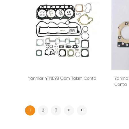
Yanmar 4TNE98 Oem Takım Conta
Yanmar
Conta
1
2
3
>
>|