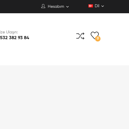
Dil
Hesabım
ize Ulaşın:
532 382 93 84
0