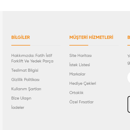
BILGILER
MÜŞTERI HIZMETLERI
B
Hakkımızda: Fatih İstif
Site Haritası
Y
Forklift Ve Yedek Parça
g
İstek Listesi
Teslimat Bilgisi
Markalar
Gizlilik Politikası
Hediye Çekleri
Kullanım Şartları
Ortaklık
Bize Ulaşın
Özel Fırsatlar
İadeler