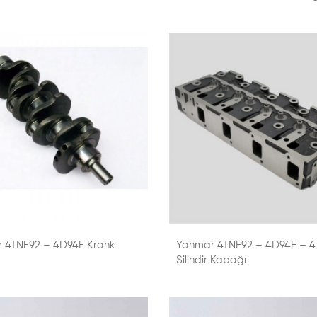
 4TNE92 – 4D94E Krank
Yanmar 4TNE92 – 4D94E – 4
Silindir Kapağı