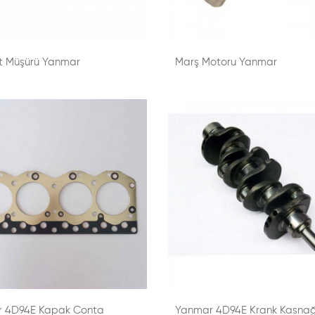
t Müşürü Yanmar
Marş Motoru Yanmar
 4D94E Kapak Conta
Yanmar 4D94E Krank Kasnağ