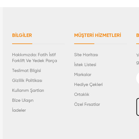
BILGILER
MÜŞTERI HIZMETLERI
B
Hakkımızda: Fatih İstif
Site Haritası
Y
Forklift Ve Yedek Parça
g
İstek Listesi
Teslimat Bilgisi
Markalar
Gizlilik Politikası
Hediye Çekleri
Kullanım Şartları
Ortaklık
Bize Ulaşın
Özel Fırsatlar
İadeler