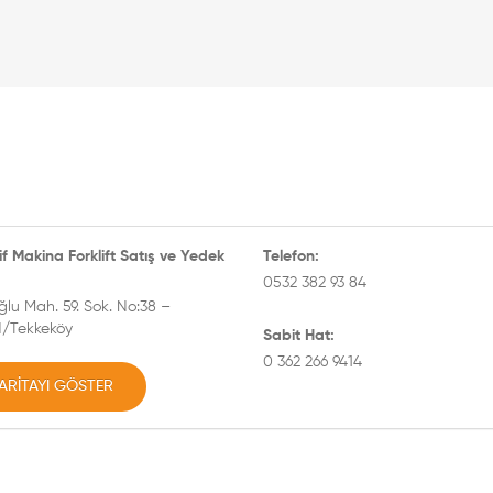
tif Makina Forklift Satış ve Yedek
Telefon:
0532 382 93 84
lu Mah. 59. Sok. No:38 –
/Tekkeköy
Sabit Hat:
0 362 266 9414
ARITAYI GÖSTER