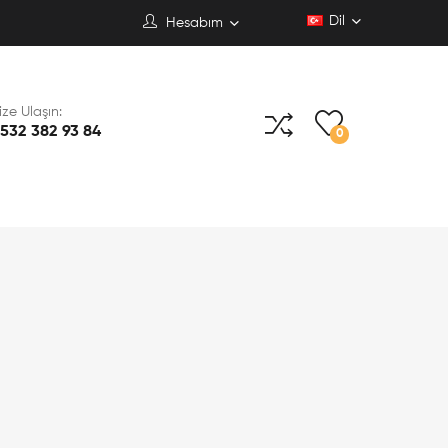
Dil
Hesabım
ize Ulaşın:
532 382 93 84
0