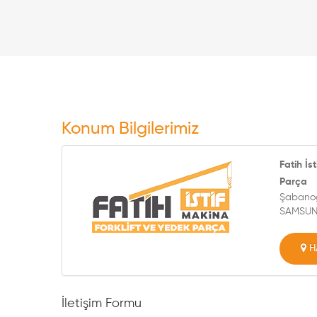
Konum Bilgilerimiz
Fatih İs
Parça
Şabanoğ
SAMSUN
H
İletişim Formu