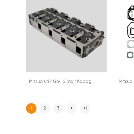
Mitsubishi 4G64 Silindir Kapağı
Mitsub
1
2
3
>
>|