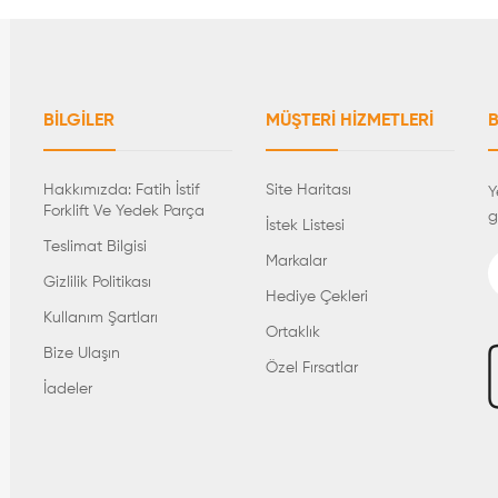
BILGILER
MÜŞTERI HIZMETLERI
B
Hakkımızda: Fatih İstif
Site Haritası
Y
Forklift Ve Yedek Parça
g
İstek Listesi
Teslimat Bilgisi
Markalar
Gizlilik Politikası
Hediye Çekleri
Kullanım Şartları
Ortaklık
Bize Ulaşın
Özel Fırsatlar
İadeler