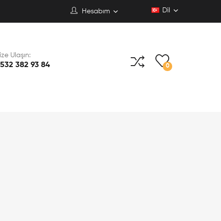
Dil
Hesabım
ize Ulaşın:
532 382 93 84
0